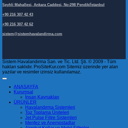
Şeyhli Mahallesi, Ankara Caddesi, No:298 Pendik/İstanbul
+90 216 307 42 43
+90 216 307 42 62
sistem@sistemhavalandirma.com
Sistem Havalandırma San. ve Tic. Ltd. Şti. © 2009 - Tüm
hakları saklıdır. ProSiteKur.com Sitemiz üzerinde yer alan
yazılar ve resimler izinsiz kullanılamaz.
ANASAYFA
Kurumsal
İnsan Kaynakları
ÜRÜNLER
Havalandırma Sistemleri
Toz Toplama Üniteleri
Jet Pulse Filtre Sistemleri
Menfez ve Anemostadlar
Akrobat Kollar ve Mobil Filtreler