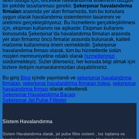
farklı olduğu için, öncelikle havalandırma sisteminin düzgün
bir şekilde tasarlanması gerekir.
Şekerpınar havalandırma
firmaları
arasında yer alan firmamızda, tüm bu konulara
uygun olarak havalandırma sistemlerinin tasarımını ve
üretimini gerçekleştiriyoruz. Bu hizmetlerin gerçekleştirilmesi
için, ekipman kullanımı ise aşikardır. Ekipman kullanımı
konusunda Şekerpınar’da havalandırma firmaları arasında
yer alan firmamız öncü firmalar arasında bulunarak, kaliteli
malzeme kullanımına önem vermektedir. Şekerpınar
havalandırma firması olarak, tüm bu hizmetlerde üstün
müşteri memnuniyetine odaklı olarak
hizmetlerimizi
sürdürmekteyiz. Sizler dilerseniz, her konuda bilgi almak için
bizlere iletişim numaralarımızdan ulaşabilirsiniz.
Bu giriş
Blog
içinde yayınlandı ve
şekerpınar havalandırma
firmaları
,
şekerpınar havalandırma firmaları listesi
,
şekerpınar
havalandırma firması
olarak etiketlendi.
Şekerpınar Havalandırma Bacası
Şekerpınar Jet Pulse Filtreler
Sistem Havalandırma
Sistem Havalandırma olarak, jet pulse filtre sistemi , toz toplama ve