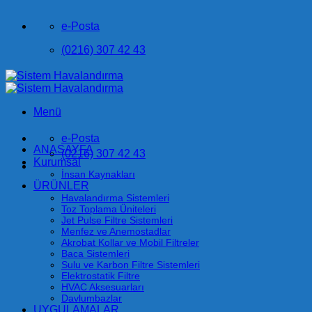
İçeriğe
e-Posta
atla
(0216) 307 42 43
Menü
e-Posta
ANASAYFA
(0216) 307 42 43
Kurumsal
İnsan Kaynakları
ÜRÜNLER
Havalandırma Sistemleri
Toz Toplama Üniteleri
Jet Pulse Filtre Sistemleri
Menfez ve Anemostadlar
Akrobat Kollar ve Mobil Filtreler
Baca Sistemleri
Sulu ve Karbon Filtre Sistemleri
Elektrostatik Filtre
HVAC Aksesuarları
Davlumbazlar
UYGULAMALAR