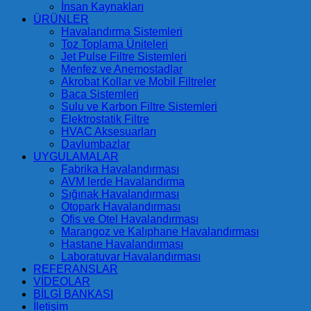
İnsan Kaynakları
ÜRÜNLER
Havalandırma Sistemleri
Toz Toplama Üniteleri
Jet Pulse Filtre Sistemleri
Menfez ve Anemostadlar
Akrobat Kollar ve Mobil Filtreler
Baca Sistemleri
Sulu ve Karbon Filtre Sistemleri
Elektrostatik Filtre
HVAC Aksesuarları
Davlumbazlar
UYGULAMALAR
Fabrika Havalandırması
AVM lerde Havalandırma
Sığınak Havalandırması
Otopark Havalandırması
Ofis ve Otel Havalandırması
Marangoz ve Kalıphane Havalandırması
Hastane Havalandırması
Laboratuvar Havalandırması
REFERANSLAR
VİDEOLAR
BİLGİ BANKASI
İletişim