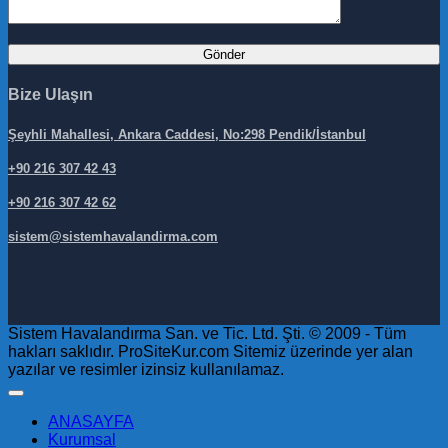
Bize Ulaşın
Şeyhli Mahallesi, Ankara Caddesi, No:298 Pendik/İstanbul
+90 216 307 42 43
+90 216 307 42 62
sistem@sistemhavalandirma.com
Sistem Havalandırma San. ve Tic. Ltd. Şti. © 2009 - Tüm
hakları saklıdır. ProSiteKur.com Sitemiz üzerinde yer alan
yazılar ve resimler izinsiz kullanılamaz.
ANASAYFA
Kurumsal