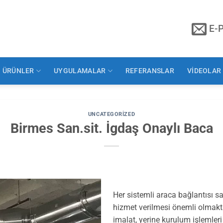
E-
ÜRÜNLER
UYGULAMALAR
REFERANSLAR
VİDEOLAR
UNCATEGORIZED
Birmes San.sit. İgdaş Onaylı Baca
Her sistemli araca bağlantısı 
hizmet verilmesi önemli olmakt
imalat, yerine kurulum işlemler