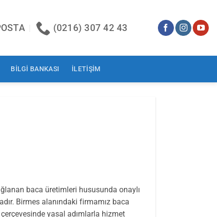
POSTA
(0216) 307 42 43
BİLGİ BANKASI
İLETIŞIM
sağlanan baca üretimleri hususunda onaylı
adır. Birmes alanındaki firmamız baca
i çerçevesinde yasal adımlarla hizmet