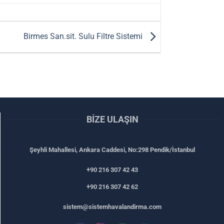
Birmes San.sit. Sulu Filtre Sistemi
BIZE ULAŞIN
Şeyhli Mahallesi, Ankara Caddesi, No:298 Pendik/İstanbul
+90 216 307 42 43
+90 216 307 42 62
sistem@sistemhavalandirma.com